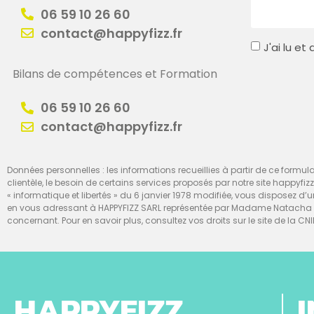
06 59 10 26 60
contact@happyfizz.fr
J'ai lu e
Bilans de compétences et Formation
06 59 10 26 60
contact@happyfizz.fr
Données personnelles : les informations recueillies à partir de ce formulai
clientèle, le besoin de certains services proposés par notre site happyfiz
« informatique et libertés » du 6 janvier 1978 modifiée, vous disposez 
en vous adressant à HAPPYFIZZ SARL représentée par Madame Natacha Te
concernant. Pour en savoir plus, consultez vos droits sur le site de la CNI
HAPPYFIZZ