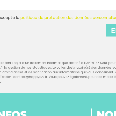
t accepte la
politique de protection des données personnelle
E
re font l’objet d’un traitement informatique destiné à HAPPYFIZZ SARL pour l
z.fr, la gestion de nos statistiques. Le ou les destinataire(s) des données 
d’un droit d’accès et de rectification aux informations qui vous concerne
ssier : contact@happyfizz.fr. Vous pouvez également, pour des motifs l
L.
INFOS
NO