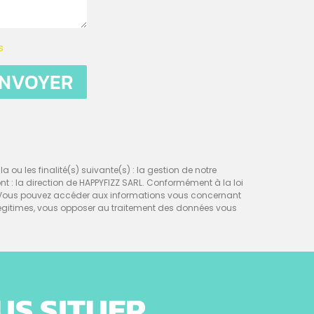
s
NVOYER
a ou les finalité(s) suivante(s) : la gestion de notre
sont : la direction de HAPPYFIZZ SARL. Conformément à la loi
nt. Vous pouvez accéder aux informations vous concernant
égitimes, vous opposer au traitement des données vous
US SITUER