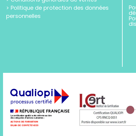
Po
>
Politique de protection des données
dé
personnelles
Po
di