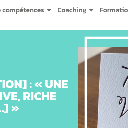
e compétences
Coaching
Formati
ON] : « UNE
VE, RICHE
…] »