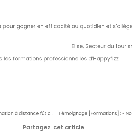
e pour gagner en efficacité au quotidien et s’allég
Elise, Secteur du touri
 les formations professionnelles d’Happyfizz
Témoignage [Formation en Ligne] : « Suivre une formation à distance fût confortable […] »
Témoignage [Formations] : « N
Partagez cet article