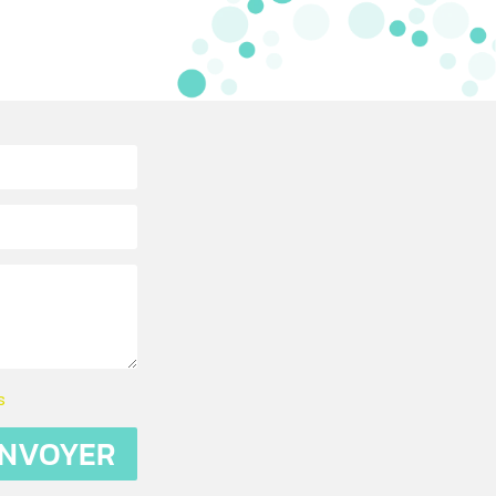
s
NVOYER