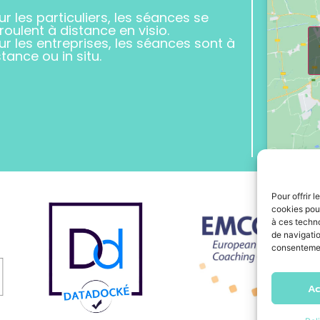
ur les particuliers, les séances se
roulent à distance en visio.
ur les entreprises, les séances sont à
stance ou in situ.
Pour offrir 
cookies pour
à ces techn
de navigatio
consentement
Ac