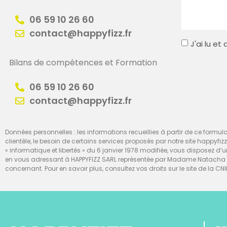
06 59 10 26 60
contact@happyfizz.fr
J'ai lu e
Bilans de compétences et Formation
06 59 10 26 60
contact@happyfizz.fr
Données personnelles : les informations recueillies à partir de ce formulai
clientèle, le besoin de certains services proposés par notre site happyfiz
« informatique et libertés » du 6 janvier 1978 modifiée, vous disposez 
en vous adressant à HAPPYFIZZ SARL représentée par Madame Natacha Te
concernant. Pour en savoir plus, consultez vos droits sur le site de la CNI