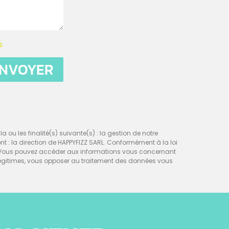
s
NVOYER
a ou les finalité(s) suivante(s) : la gestion de notre
sont : la direction de HAPPYFIZZ SARL. Conformément à la loi
nt. Vous pouvez accéder aux informations vous concernant
égitimes, vous opposer au traitement des données vous