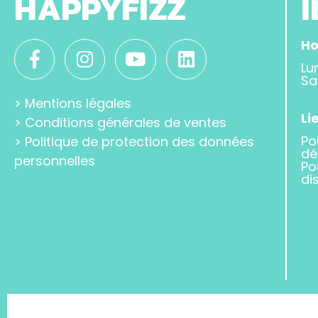
HAPPYFIZZ
Ho
Lu
Sa
>
Mentions légales
Li
>
Conditions générales de ventes
Po
>
Politique de protection des données
dé
personnelles
Po
di