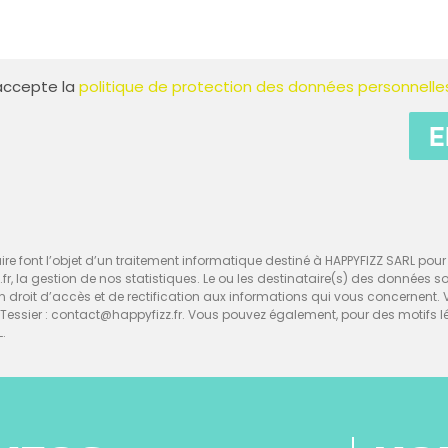
t accepte la
politique de protection des données personnelle
E
re font l’objet d’un traitement informatique destiné à HAPPYFIZZ SARL pour l
z.fr, la gestion de nos statistiques. Le ou les destinataire(s) des données 
d’un droit d’accès et de rectification aux informations qui vous concerne
ssier : contact@happyfizz.fr. Vous pouvez également, pour des motifs l
L.