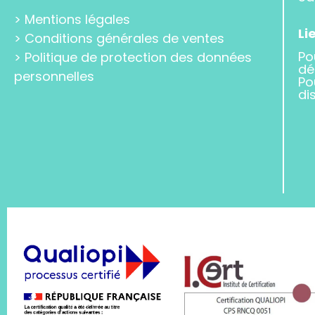
>
Mentions légales
Li
>
Conditions générales de ventes
Po
>
Politique de protection des données
dé
personnelles
Po
di