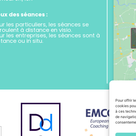
eux des séances :
ur les particuliers, les séances se
roulent à distance en visio.
ur les entreprises, les séances sont à
stance ou in situ.
Pour offrir 
cookies pour
à ces techn
de navigatio
consentement