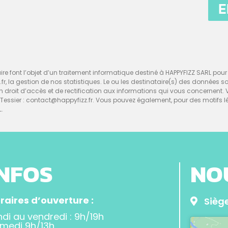
E
re font l’objet d’un traitement informatique destiné à HAPPYFIZZ SARL pour l
z.fr, la gestion de nos statistiques. Le ou les destinataire(s) des données 
d’un droit d’accès et de rectification aux informations qui vous concerne
ssier : contact@happyfizz.fr. Vous pouvez également, pour des motifs l
L.
INFOS
NO
raires d’ouverture :
Siège
ndi au vendredi : 9h/19h
medi 9h/13h