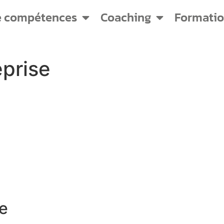
e compétences
Coaching
Formati
eprise
e