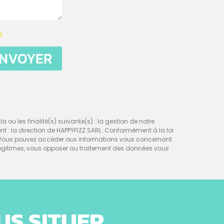
s
NVOYER
a ou les finalité(s) suivante(s) : la gestion de notre
sont : la direction de HAPPYFIZZ SARL. Conformément à la loi
nt. Vous pouvez accéder aux informations vous concernant
égitimes, vous opposer au traitement des données vous
US SITUER