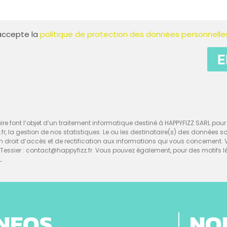
t accepte la
politique de protection des données personnelle
E
re font l’objet d’un traitement informatique destiné à HAPPYFIZZ SARL pour l
z.fr, la gestion de nos statistiques. Le ou les destinataire(s) des données 
d’un droit d’accès et de rectification aux informations qui vous concerne
ssier : contact@happyfizz.fr. Vous pouvez également, pour des motifs l
L.
INFOS
NO