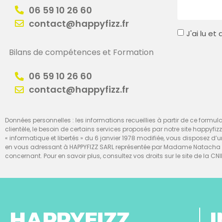
06 59 10 26 60
contact@happyfizz.fr
J'ai lu e
Bilans de compétences et Formation
06 59 10 26 60
contact@happyfizz.fr
Données personnelles : les informations recueillies à partir de ce formulai
clientèle, le besoin de certains services proposés par notre site happyfiz
« informatique et libertés » du 6 janvier 1978 modifiée, vous disposez 
en vous adressant à HAPPYFIZZ SARL représentée par Madame Natacha Te
concernant. Pour en savoir plus, consultez vos droits sur le site de la CNI
HAPPYFIZZ