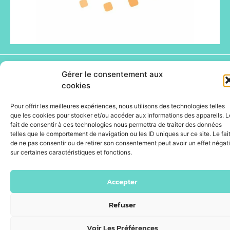
Gérer le consentement aux
© Happyfizz 2026 - Site propulsé par DOTACOM -
Webdesign : ID.PULS'
cookies
Pour offrir les meilleures expériences, nous utilisons des technologies telles
que les cookies pour stocker et/ou accéder aux informations des appareils. L
fait de consentir à ces technologies nous permettra de traiter des données
telles que le comportement de navigation ou les ID uniques sur ce site. Le fai
de ne pas consentir ou de retirer son consentement peut avoir un effet négati
sur certaines caractéristiques et fonctions.
Accepter
Refuser
Voir Les Préférences