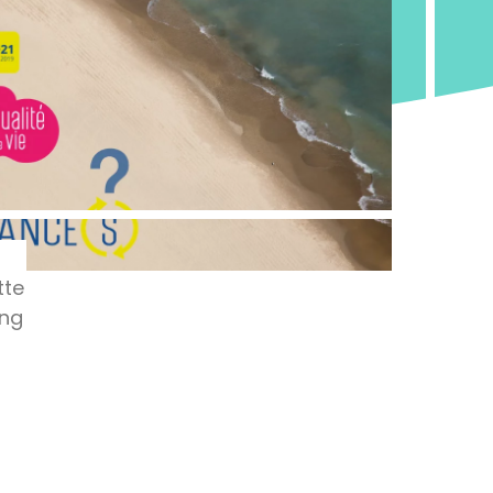
tte
ong