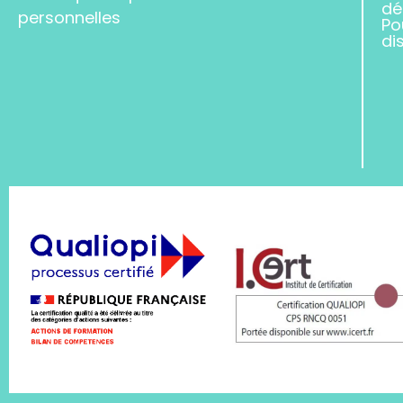
dé
personnelles
Po
di