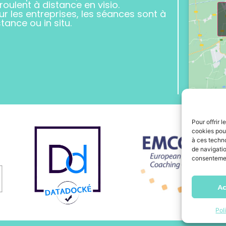
roulent à distance en visio.
ur les entreprises, les séances sont à
stance ou in situ.
Pour offrir 
cookies pour
à ces techn
de navigatio
consentement
Ac
Pol