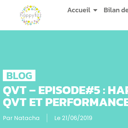
Accueil
Bilan d
BLOG
QVT – EPISODE#5 : HA
QVT ET PERFORMANC
Par
Natacha
Le
21/06/2019