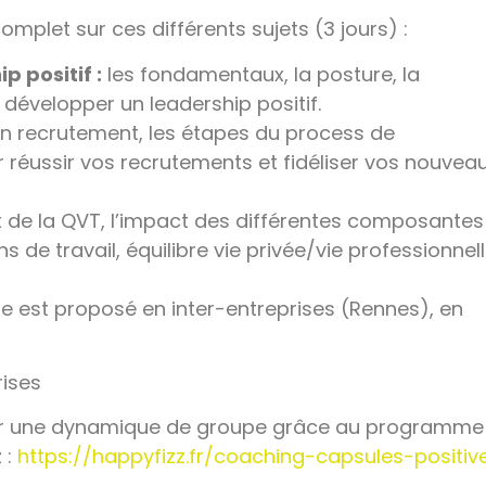
plet sur ces différents sujets (3 jours) :
 positif :
les fondamentaux, la posture, la
évelopper un leadership positif.
n recrutement, les étapes du process de
r réussir vos recrutements et fidéliser vos nouvea
de la QVT, l’impact des différentes composantes
 de travail, équilibre vie privée/vie professionnel
e est proposé en inter-entreprises (Rennes), en
rises
éer une dynamique de groupe grâce au programme
 :
https://happyfizz.fr/coaching-capsules-positiv