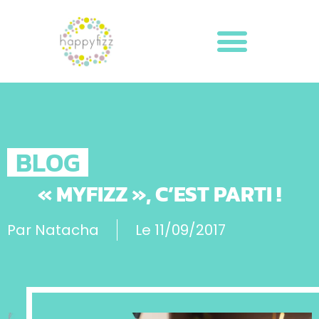
BLOG
« MYFIZZ », C’EST PARTI !
Par
Natacha
Le
11/09/2017