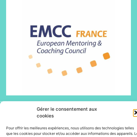
Gérer le consentement aux
© Happyfizz 2026 - Site propulsé par DOTACOM -
cookies
Webdesign : ID.PULS'
Pour offrir les meilleures expériences, nous utilisons des technologies telles
que les cookies pour stocker et/ou accéder aux informations des appareils. L