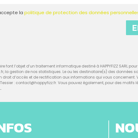
t accepte la
politique de protection des données personnelle
E
re font l’objet d’un traitement informatique destiné à HAPPYFIZZ SARL pour l
z.fr, la gestion de nos statistiques. Le ou les destinataire(s) des données 
d’un droit d’accès et de rectification aux informations qui vous concerne
ssier : contact@happyfizz.fr. Vous pouvez également, pour des motifs l
L.
INFOS
NO