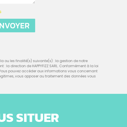
s
NVOYER
a ou les finalité(s) suivante(s) : la gestion de notre
sont : la direction de HAPPYFIZZ SARL. Conformément à la loi
nt. Vous pouvez accéder aux informations vous concernant
égitimes, vous opposer au traitement des données vous
US SITUER