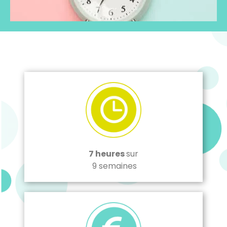
7 heures
sur
9 semaines