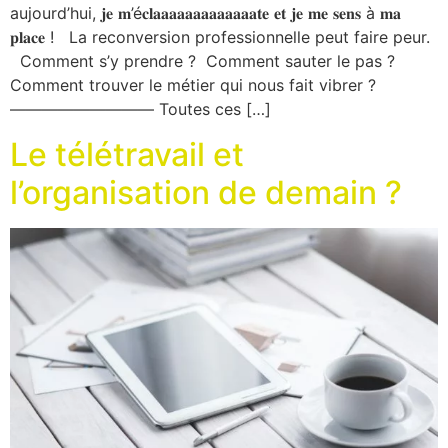
aujourd’hui, 𝐣𝐞 𝐦’é𝐜𝐥𝐚𝐚𝐚𝐚𝐚𝐚𝐚𝐚𝐚𝐚𝐚𝐚𝐚𝐭𝐞 𝐞𝐭 𝐣𝐞 𝐦𝐞 𝐬𝐞𝐧𝐬 à 𝐦𝐚
𝐩𝐥𝐚𝐜𝐞 ! La reconversion professionnelle peut faire peur.
Comment s’y prendre ? Comment sauter le pas ?
Comment trouver le métier qui nous fait vibrer ?
————————— Toutes ces […]
Le télétravail et
l’organisation de demain ?