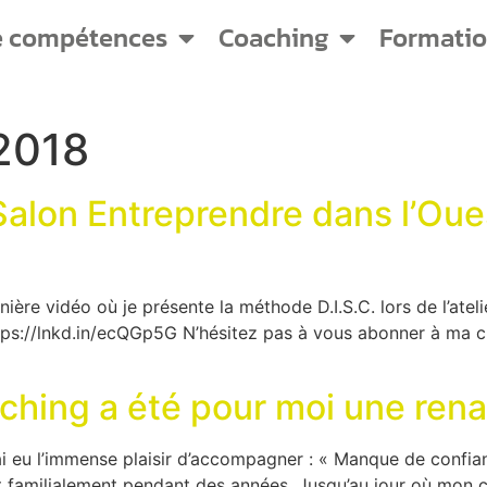
e compétences
Coaching
Formati
2018
Salon Entreprendre dans l’Oues
ière vidéo où je présente la méthode D.I.S.C. lors de l’atel
ttps://lnkd.in/ecQGp5G N’hésitez pas à vous abonner à ma 
ching a été pour moi une rena
 eu l’immense plaisir d’accompagner : « Manque de confiance 
 familialement pendant des années. Jusqu’au jour où mon c