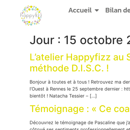
Accueil
Bilan d
Jour :
15 octobre 
L’atelier Happyfizz au 
méthode D.I.S.C. !
Bonjour à toutes et à tous ! Retrouvez ma dern
l’Ouest à Rennes le 25 septembre dernier : h
bientôt ! Natacha Tessier – […]
Témoignage : « Ce coa
Découvrez le témoignage de Pascaline que j’ai
côtoyé ses sentiments professionnellement et